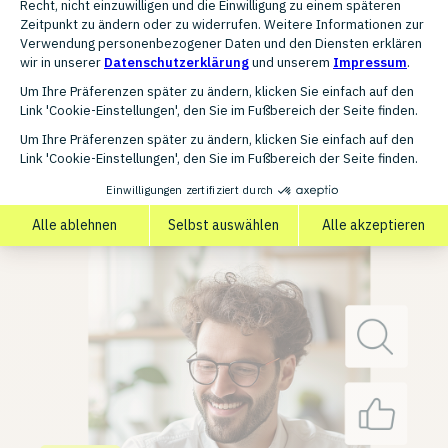
Ihr Kompass für den Marktplatz-Kosmos
Die Marktplatzwelt ist riesig – und ständig im Wandel. Da
den Überblick zu behalten, ist alles andere als einfach.
Unser Whitepaper bringt Klarheit ins Chaos:
Mit einer strukturierten Matrix und klaren Einordnungen
helfen wir Ihnen, die wichtigsten Plattformen strategisch
zu bewerten. Dazu zeigen wir Ihnen, welche
Anforderungen unsere Top 5 Marktplätze an Sie stellen –
kompakt, vergleichbar und praxisnah aufbereitet.