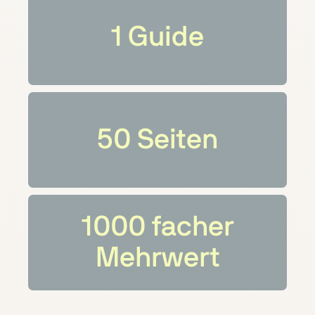
1
Guide
50
Seiten
1000
facher
Mehrwert