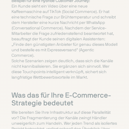
Beispiel für eine hybride Customer Journey:
Ein Kunde sieht ein Video über eine neue
Kaffeemaschine auf TikTok (Social Commerce). Er hat
eine technische Frage zur Brühtemperatur und schreibt
dem Hersteller eine kurze Nachricht per WhatsApp
(Conversational Commerce). Nachdem der Service-
Mitarbeiter die Frage zufriedenstellend beantwortet hat,
beauftragt der Kunde seinen digitalen Assistenten:
„Finde den günstigsten Anbieter für genau dieses Modell
und bestelle es mit Expressversand" (Agentic
Commerce).
Solche Szenarien zeigen deutlich, dass sich die Kanäle
nicht kannibalisieren. Sie ergänzen sich sinnvoll. Wer
diese Touchpoints intelligent verknüpft, sichert sich
langfristige Wettbewerbsvorteile im Markt.
Was das für Ihre E-Commerce-
Strategie bedeutet
Wie bereiten Sie Ihre Infrastruktur auf diese Parallelität
vor? Die Fragmentierung der Kanäle zwingt Händler
unweigerlich zum Handeln. Wer jeden Trend als isoliertes
Projekt betrachtet, verliert schnell den Überblick über