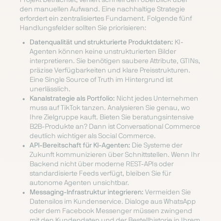
den manuellen Aufwand. Eine nachhaltige Strategie
erfordert ein zentralisiertes Fundament. Folgende fünf
Handlungsfelder sollten Sie priorisieren:
Datenqualität und strukturierte Produktdaten:
KI-
Agenten können keine unstrukturierten Bilder
interpretieren. Sie benötigen saubere Attribute, GTINs,
präzise Verfügbarkeiten und klare Preisstrukturen.
Eine Single Source of Truth im Hintergrund ist
unerlässlich.
Kanalstrategie als Portfolio:
Nicht jedes Unternehmen
muss auf TikTok tanzen. Analysieren Sie genau, wo
Ihre Zielgruppe kauft. Bieten Sie beratungsintensive
B2B-Produkte an? Dann ist Conversational Commerce
deutlich wichtiger als Social Commerce.
API-Bereitschaft für KI-Agenten:
Die Systeme der
Zukunft kommunizieren über Schnittstellen. Wenn Ihr
Backend nicht über moderne REST-APIs oder
standardisierte Feeds verfügt, bleiben Sie für
autonome Agenten unsichtbar.
Messaging-Infrastruktur integrieren:
Vermeiden Sie
Datensilos im Kundenservice. Dialoge aus WhatsApp
oder dem Facebook Messenger müssen zwingend
mit den Kundendaten und der Bestellhistorie in Ihrem