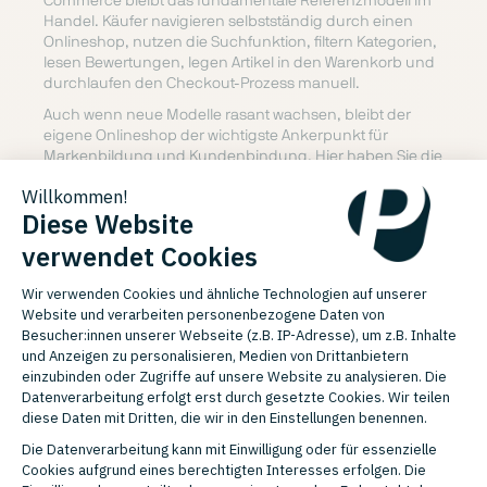
Commerce bleibt das fundamentale Referenzmodell im
Handel. Käufer navigieren selbstständig durch einen
Onlineshop, nutzen die Suchfunktion, filtern Kategorien,
lesen Bewertungen, legen Artikel in den Warenkorb und
durchlaufen den Checkout-Prozess manuell.
Auch wenn neue Modelle rasant wachsen, bleibt der
eigene Onlineshop der wichtigste Ankerpunkt für
Markenbildung und Kundenbindung. Hier haben Sie die
uneingeschränkte Datenhoheit. Ein robustes System wie
der plentyShop Onlineshop bietet die Basis, um das
Sortiment SEO-optimiert und performant zu
präsentieren. Der klassische Onlinehandel verschwindet
nicht, er wird lediglich durch die neuen Kanäle ergänzt.
Die vier Commerce-Formen im
direkten Vergleich
Ein praktischer Blick auf die harten Fakten hilft bei der
Einordnung für das eigene Setup. Wo genau verlaufen
die Trennlinien im Tagesgeschäft? Die folgende
Übersicht stellt die wichtigsten Dimensionen gegenüber.