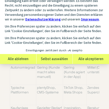
Klassischer E-
Social
Conversationa
Dimension
Commerce
Commerce
Commerce
Kernprinzip
Selbstständiges
Verkauf direkt
Dialogbasiert
Stöbern und
in sozialen
Verkauf über
Kaufen im Shop
Netzwerken
Messenger
Interface /
Eigener
TikTok,
WhatsApp, Li
Kanal
Onlineshop,
Instagram,
Chat, Voice-
Webbrowser
Facebook,
Assistants
Pinterest
Wer treibt den
Der
Der
Der menschli
Kauf?
menschliche
menschliche
Käufer im Dia
Käufer
Käufer (oft
impulsiv)
Autonomiegrad
Gering (Kunde
Gering
Mittel (Chatbo
macht alles
(Kunde agiert
unterstützen)
manuell)
in der App)
Typische
plentyShop,
TikTok Shop,
Zendesk,
Plattformen
CMS-Systeme
Meta Shops
Superchat, S
Kaufanlass
Gezielter Bedarf
Inspiration,
Beratungsbed