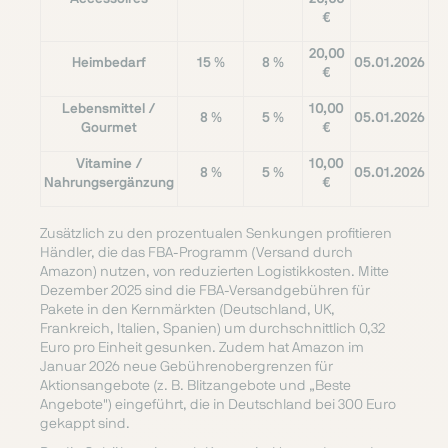
€
20,00
Heimbedarf
15 %
8 %
05.01.2026
€
Lebensmittel /
10,00
8 %
5 %
05.01.2026
Gourmet
€
Vitamine /
10,00
8 %
5 %
05.01.2026
Nahrungsergänzung
€
Zusätzlich zu den prozentualen Senkungen profitieren
Händler, die das FBA-Programm (Versand durch
Amazon) nutzen, von reduzierten Logistikkosten. Mitte
Dezember 2025 sind die FBA-Versandgebühren für
Pakete in den Kernmärkten (Deutschland, UK,
Frankreich, Italien, Spanien) um durchschnittlich 0,32
Euro pro Einheit gesunken. Zudem hat Amazon im
Januar 2026 neue Gebührenobergrenzen für
Aktionsangebote (z. B. Blitzangebote und „Beste
Angebote") eingeführt, die in Deutschland bei 300 Euro
gekappt sind.