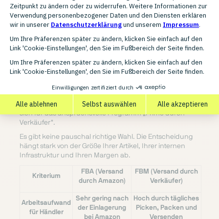
das begehrte
Prime-Badge
, was die Conversion-Rate
erfahrungsgemäß deutlich steigert. Im Gegenzug fallen
Lager- und Versandgebühren an, die Ihre Marge
schmälern.
Bei FBM behalten Sie die volle Kontrolle über die Logistik.
Sie lagern die Ware in Ihren eigenen Räumlichkeiten und
versenden die Bestellungen selbst. Sie sparen sich die
Amazon-Logistikgebühren, müssen aber die Kosten für
eigenes Verpackungsmaterial,
Versanddienstleister
und
Lagerfläche tragen. FBM-Angebote sind nicht
standardmäßig Prime-fähig, es sei denn, Sie qualifizieren
sich für das anspruchsvolle Programm „Prime durch
Verkäufer".
Es gibt keine pauschal richtige Wahl. Die Entscheidung
hängt stark von der Größe Ihrer Artikel, Ihrer internen
Infrastruktur und Ihren Margen ab.
FBA (Versand
FBM (Versand durch
Kriterium
durch Amazon)
Verkäufer)
Sehr gering nach
Hoch durch tägliches
Arbeitsaufwand
der Einlagerung
Picken, Packen und
für Händler
bei Amazon
Versenden