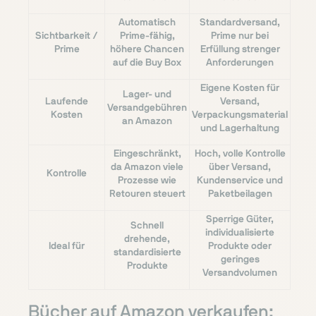
Automatisch
Standardversand,
Sichtbarkeit /
Prime-fähig,
Prime nur bei
Prime
höhere Chancen
Erfüllung strenger
auf die Buy Box
Anforderungen
Eigene Kosten für
Lager- und
Laufende
Versand,
Versandgebühren
Kosten
Verpackungsmaterial
an Amazon
und Lagerhaltung
Eingeschränkt,
Hoch, volle Kontrolle
da Amazon viele
über Versand,
Kontrolle
Prozesse wie
Kundenservice und
Retouren steuert
Paketbeilagen
Sperrige Güter,
Schnell
individualisierte
drehende,
Ideal für
Produkte oder
standardisierte
geringes
Produkte
Versandvolumen
Bücher auf Amazon verkaufen: