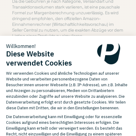
Da die Gebühren je nach Kategorie, Versandart und
Transaktionsvolumen stark variieren, ist eine pauschale
Formel zur Margenberechnung unzuverlässig. Es wird
dringend empfohlen, den offiziellen Amazon-
Einnahmenrechner (Wirtschaftlichkeitsvorschau) im
Seller Central zu nutzen, um die exakten Abzüge vor dem
Listing eines Produkts zu simulieren.
Versand: FBA oder FBM?
Wer lagert die Ware, wer packt die Pakete und wer
kümmert sich um Retouren – diese Fragen entscheiden
über das operative Herzstück Ihres Amazon-Geschäfts.
Amazon bietet Händlern zwei grundlegende Fulfillment-
Modelle an:
FBA (
Fulfillment by Amazon
/ Versand durch
Amazon)
und
FBM (Fulfillment by Merchant / Versand
durch Verkäufer)
. Die Wahl des Modells beeinflusst Ihre
Kosten, Ihren Arbeitsaufwand und die Sichtbarkeit Ihrer
Produkte maßgeblich.
Bei FBA senden Sie Ihre Warenbestände direkt in die
Logistikzentren von Amazon. Der Marktplatz übernimmt
die Lagerung, das Verpacken, den Versand an den
Endkunden sowie den Kundenservice und das
Retourenmanagement. Ihre Artikel erhalten automatisch