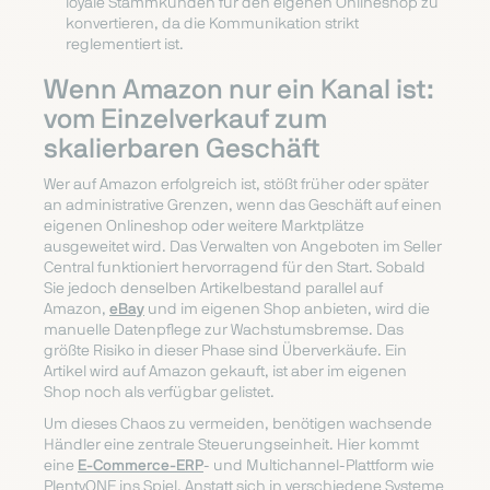
loyale Stammkunden für den eigenen Onlineshop zu
konvertieren, da die Kommunikation strikt
reglementiert ist.
Wenn Amazon nur ein Kanal ist:
vom Einzelverkauf zum
skalierbaren Geschäft
Wer auf Amazon erfolgreich ist, stößt früher oder später
an administrative Grenzen, wenn das Geschäft auf einen
eigenen Onlineshop oder weitere Marktplätze
ausgeweitet wird. Das Verwalten von Angeboten im Seller
Central funktioniert hervorragend für den Start. Sobald
Sie jedoch denselben Artikelbestand parallel auf
Amazon,
eBay
und im eigenen Shop anbieten, wird die
manuelle Datenpflege zur Wachstumsbremse. Das
größte Risiko in dieser Phase sind Überverkäufe. Ein
Artikel wird auf Amazon gekauft, ist aber im eigenen
Shop noch als verfügbar gelistet.
Um dieses Chaos zu vermeiden, benötigen wachsende
Händler eine zentrale Steuerungseinheit. Hier kommt
eine
E-Commerce-ERP
- und Multichannel-Plattform wie
PlentyONE ins Spiel. Anstatt sich in verschiedene Systeme