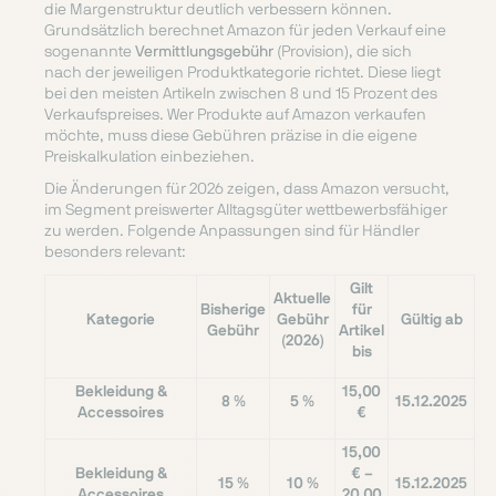
die Margenstruktur deutlich verbessern können.
Grundsätzlich berechnet Amazon für jeden Verkauf eine
sogenannte
Vermittlungsgebühr
(Provision), die sich
nach der jeweiligen Produktkategorie richtet. Diese liegt
bei den meisten Artikeln zwischen 8 und 15 Prozent des
Verkaufspreises. Wer Produkte auf Amazon verkaufen
möchte, muss diese Gebühren präzise in die eigene
Preiskalkulation einbeziehen.
Die Änderungen für 2026 zeigen, dass Amazon versucht,
im Segment preiswerter Alltagsgüter wettbewerbsfähiger
zu werden. Folgende Anpassungen sind für Händler
besonders relevant:
Gilt
Aktuelle
Bisherige
für
Kategorie
Gebühr
Gültig ab
Gebühr
Artikel
(2026)
bis
Bekleidung &
15,00
8 %
5 %
15.12.2025
Accessoires
€
15,00
Bekleidung &
€ –
15 %
10 %
15.12.2025
Accessoires
20,00