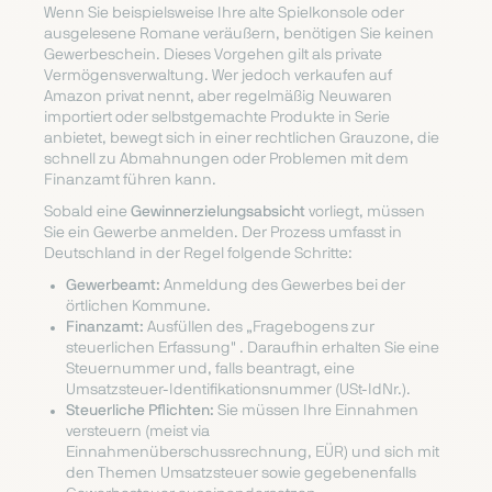
Wenn Sie beispielsweise Ihre alte Spielkonsole oder
ausgelesene Romane veräußern, benötigen Sie keinen
Gewerbeschein. Dieses Vorgehen gilt als private
Vermögensverwaltung. Wer jedoch verkaufen auf
Amazon privat nennt, aber regelmäßig Neuwaren
importiert oder selbstgemachte Produkte in Serie
anbietet, bewegt sich in einer rechtlichen Grauzone, die
schnell zu Abmahnungen oder Problemen mit dem
Finanzamt führen kann.
Sobald eine
Gewinnerzielungsabsicht
vorliegt, müssen
Sie ein Gewerbe anmelden. Der Prozess umfasst in
Deutschland in der Regel folgende Schritte:
Gewerbeamt:
Anmeldung des Gewerbes bei der
örtlichen Kommune.
Finanzamt:
Ausfüllen des „Fragebogens zur
steuerlichen Erfassung" . Daraufhin erhalten Sie eine
Steuernummer und, falls beantragt, eine
Umsatzsteuer-Identifikationsnummer (USt-IdNr.).
Steuerliche Pflichten:
Sie müssen Ihre Einnahmen
versteuern (meist via
Einnahmenüberschussrechnung, EÜR) und sich mit
den Themen Umsatzsteuer sowie gegebenenfalls