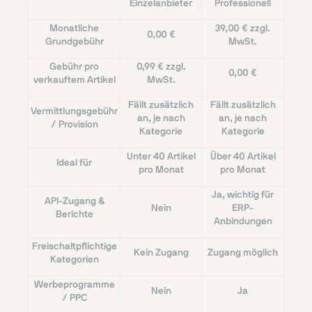
Einzelanbieter
Professionell
Monatliche
39,00 € zzgl.
0,00 €
Grundgebühr
MwSt.
Gebühr pro
0,99 € zzgl.
0,00 €
verkauftem Artikel
MwSt.
Fällt zusätzlich
Fällt zusätzlich
Vermittlungsgebühr
an, je nach
an, je nach
/ Provision
Kategorie
Kategorie
Unter 40 Artikel
Über 40 Artikel
Ideal für
pro Monat
pro Monat
Ja, wichtig für
API-Zugang &
Nein
ERP-
Berichte
Anbindungen
Freischaltpflichtige
Kein Zugang
Zugang möglich
Kategorien
Werbeprogramme
Nein
Ja
/ PPC