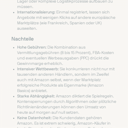
Lager oder komplexe Logistikprozesse aufbauen zu
müssen.
Internationalisierung:
Einmal registriert, lassen sich
Angebote mit wenigen Klicks auf andere europäische
Marktplätze (wie Frankreich, Spanien oder UK)
ausweiten.
Nachteile
Hohe Gebühren:
Die Kombination aus
Vermittlungsgebühren (8 bis 15 Prozent), FBA-Kosten
und eventuellen Werbeausgaben (PPC) drückt die
Gewinnmarge erheblich.
Intensiver Wettbewerb:
Sie konkurrieren nicht nur mit
tausenden anderen Händlern, sondern im Zweifel
auch mit Amazon selbst, wenn der Marktplatz
erfolgreiche Produkte als Eigenmarke (Amazon
Basics) anbietet.
Starke Abhängigkeit:
Amazon diktiert die Spielregeln.
Kontensperrungen durch Algorithmen oder plötzliche
Richtlinienänderungen können den Umsatz von
heute auf morgen auf null setzen.
Keine Datenhoheit:
Die Kundendaten gehören
Amazon. Es ist extrem schwierig, Amazon-Käufer in