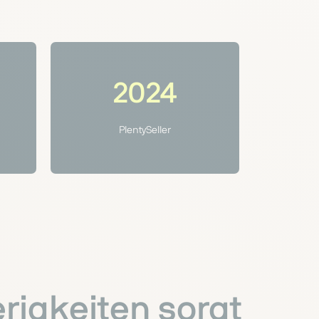
2024
PlentySeller
rigkeiten sorgt