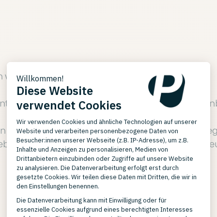
 von AQ4Aquaristik
nis: Nicht alle ERP- und Shop-Tools skalieren un
 seine Grenzen gestoßen.
Die Bestellmenge stieg
ieb, Lagerhaltung und Versandprozesse zentral ste