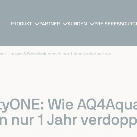
PRODUKT
PARTNER
KUNDEN
PREISE
RESSOURC
tik Umsatz & Bestellvolumen in nur 1 Jahr verdoppelt hat
tyONE: Wie AQ4Aqua
n nur 1 Jahr verdopp