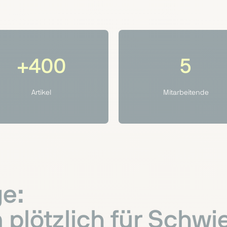
+400
5
Artikel
Mitarbeitende
e:
lötzlich für Schwie