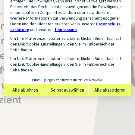
FÜHRER AQ4AQUARISTIK
Umsatz und
innerhalb
elt — bei
ufwand. Ohne
 unsere
zient