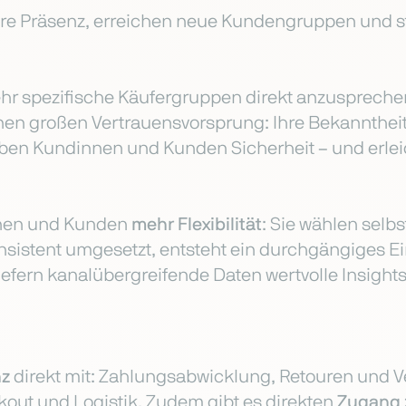
hre Präsenz, erreichen neue Kundengruppen und s
hr spezifische Käufergruppen direkt anzuspreche
nen großen Vertrauensvorsprung: Ihre Bekannthei
en Kundinnen und Kunden Sicherheit – und erlei
nnen und Kunden
mehr Flexibilität
: Sie wählen selb
onsistent umgesetzt, entsteht ein durchgängiges Ei
liefern kanalübergreifende Daten wertvolle Insights
nz
direkt mit: Zahlungsabwicklung, Retouren und Ve
ut und Logistik. Zudem gibt es direkten
Zugang 