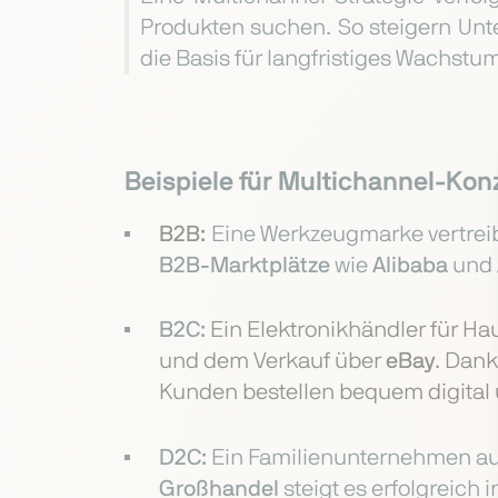
Produkten suchen. So steigern Unt
die Basis für langfristiges Wachstu
Beispiele für Multichannel-Kon
B2B:
Eine Werkzeugmarke vertreib
B2B-Marktplätze
wie
Alibaba
und
B2C:
Ein Elektronikhändler für H
und dem Verkauf über
eBay
. Dan
Kunden bestellen bequem digital u
D2C:
Ein Familienunternehmen au
Großhandel
steigt es erfolgreich 