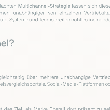
hdachten
Multichannel-Strategie
lassen sich dies
hmen unabhängiger von einzelnen Vertriebska
ufe, Systeme und Teams greifen nahtlos ineinande
nel?
gleichzeitig über mehrere unabhängige Vertrie
eisvergleichsportale, Social-Media-Plattformen od
lgt das Ziel, als Marke überall dort präsent zu