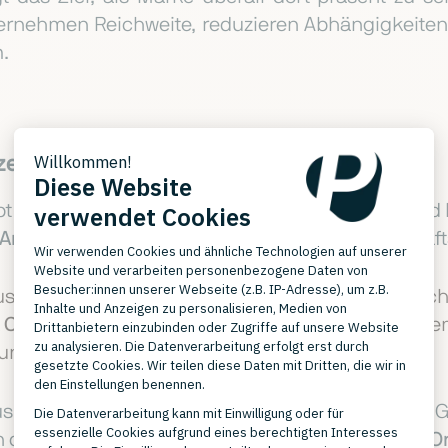
ernehmen Reichweite, reduzieren Abhängigkeiten
m.
zepte
t seine Produkte nicht nur über Außendienst und
Amazon Business
– und erreicht so neue Geschäft
aushaltswaren ergänzt sein stationäres Ladengesc
k
Click & Collect
verbindet er den
POS
direkt mit d
nd holen ihre Ware lokal ab.
s der Modebranche baut nach Jahrzehnten sein 
in den Direktvertrieb ein und nutzt einen
eigenen O