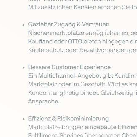
Mit zusätzlichen Kanälen erhöhen Sie I
Gezielter Zugang & Vertrauen
Nischenmarktplätze
ermöglichen es, se
Kaufland
oder
OTTO
bieten hingegen ei
Käuferschutz oder Bezahlvorgängen geb
Bessere Customer Experience
Ein
Multichannel-Angebot
gibt Kundi
Marktplatz oder im Geschäft. Wird es k
Kunden langfristig bindet. Gleichzeitig 
Ansprache.
Effizienz & Risikominimierung
Marktplätze bringen
eingebaute Effizie
Fulfillment-Services
übernehmen Checko