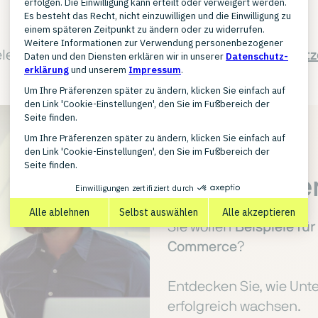
evant sind, zeigt der Überblick
Online-Marktplätz
Erfahrungen
Sie wollen
Beispiele fü
Commerce
?
Entdecken Sie, wie Un
erfolgreich wachsen.