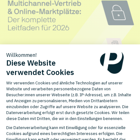
E-Commerce
,
Multichannel
,
Marktplätze
Multichannel-Vertrieb & Online-Marktplätze: Der
komplette Leitfaden für 2026
Nora Nenninger
30.06.2026 13:53
Ihre Kundschaft kauft längst nicht mehr nur an einem Ort. Sie sucht
auf Amazon, vergleicht bei Ideal...
WEITERLESEN