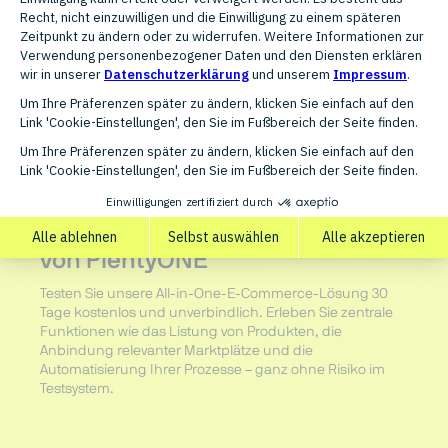
Testen Sie die Produkt-Power
von PlentyONE
Testen Sie unsere All-in-One-E-Commerce-Lösung 30
Tage kostenlos und unverbindlich. Erleben Sie zentrale
Funktionen wie das Listung von Produkten, die
Anbindung relevanter Marktplätze und die
Automatisierung Ihrer Prozesse – ganz ohne Risiko im
Testsystem.