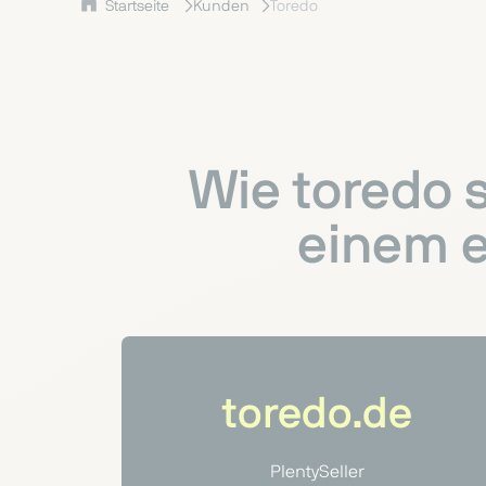
Startseite
Kunden
Toredo
Wie toredo 
einem e
toredo.de
PlentySeller