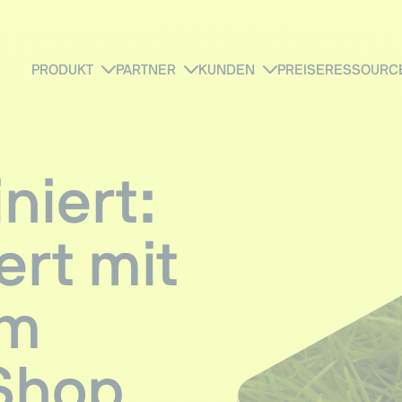
PRODUKT
PARTNER
KUNDEN
PREISE
RESSOURC
niert:
ert mit
em
Shop