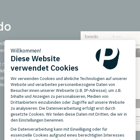
do
d, ist auf den Handel mit
en und B-Ware spezialisiert.
t nur den
eigenen Onlineshop
tplatzgeschäft.
Dabei fungiert
esamte
Auftragsabwicklung
sowie
Verkauf auf: