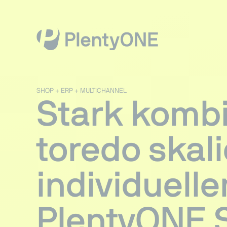
SHOP + ERP + MULTICHANNEL
Stark kombi
toredo skali
individuell
PlentyONE 