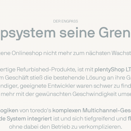
DER ENGPASS
system seine Grenz
gene Onlineshop nicht mehr zum nächsten Wachst
ertige Refurbished-Produkte, ist mit
plentyShop L
Geschäft stieß die bestehende Lösung an ihre Gre
iger, geeignete Entwickler waren schwer zu fin
t mehr mit der gewünschten Geschwindigkeit umse
Logiken
von toredo's
komplexen Multichannel-Ges
de System integriert
ist und sich tiefgreifend und
f
ohne dabei den Betrieb zu verkomplizieren.