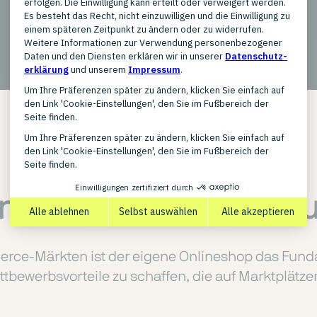
VORTEILE EINES EIGENEN ONLINESHOPS
trum für Wachstum u
ce-Märkten ist der eigene Onlineshop das Fundame
ttbewerbsvorteile zu schaffen, die auf Marktplätze