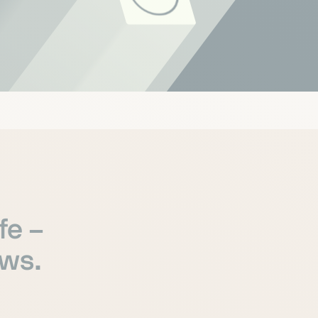
fe –
ows.