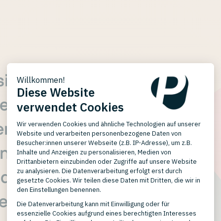
ind für uns
verlässigen
lentyONE
 in Logistik
nd sparen
ei