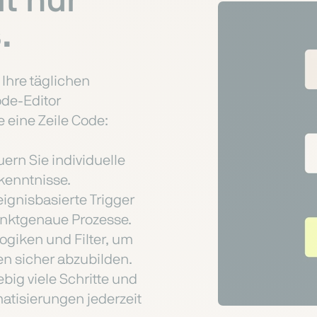
t nur
.
 Ihre täglichen
ode-Editor
 eine Zeile Code:
uern Sie individuelle
kenntnisse.
ignisbasierte Trigger
punktgenaue Prozesse.
ogiken und Filter, um
n sicher abzubilden.
big viele Schritte und
matisierungen jederzeit