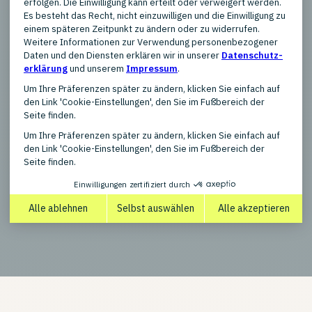
Produkttypen
New, Refurbished, Used / Pre-
owned