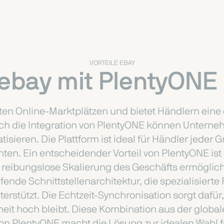
VORTEILE EBAY
bay mit PlentyONE
ten Online-Marktplätzen und bietet Händlern eine 
rch die Integration von PlentyONE können Unterne
isieren. Die Plattform ist ideal für Händler jeder
hten. Ein entscheidender Vorteil von PlentyONE is
reibungslose Skalierung des Geschäfts ermöglicht
fende Schnittstellenarchitektur, die spezialisiert
nterstützt. Die Echtzeit-Synchronisation sorgt da
it hoch bleibt. Diese Kombination aus der globa
on PlentyONE macht die Lösung zur idealen Wahl f