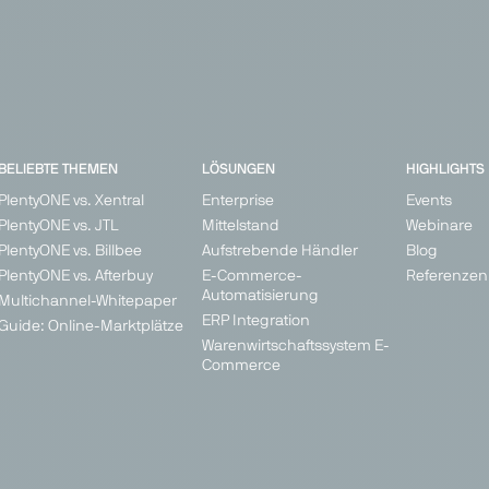
BELIEBTE THEMEN
LÖSUNGEN
HIGHLIGHTS
PlentyONE vs. Xentral
Enterprise
Events
PlentyONE vs. JTL
Mittelstand
Webinare
PlentyONE vs. Billbee
Aufstrebende Händler
Blog
PlentyONE vs. Afterbuy
E-Commerce-
Referenzen
Automatisierung
Multichannel-Whitepaper
ERP Integration
Guide: Online-Marktplätze
Warenwirtschaftssystem E-
Commerce