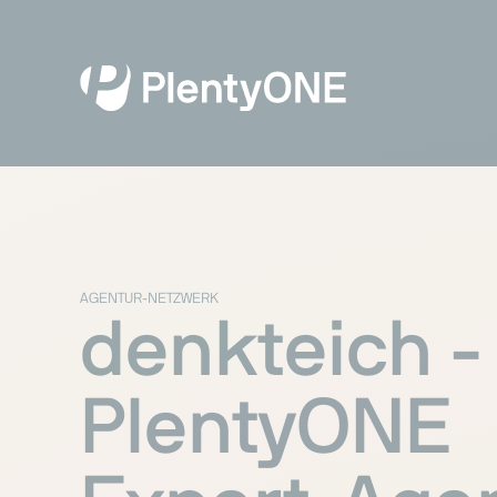
AGENTUR-NETZWERK
denkteich -
PlentyONE