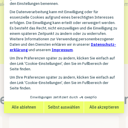
wie dieser PlentyONE Agenturpartner Ihr Wachstu
KONTAKT AUFNEHMEN
itere Partner für I