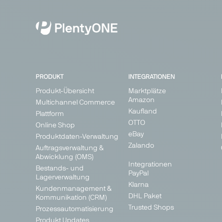
PRODUKT
INTEGRATIONEN
Produkt-Übersicht
Marktplätze
Amazon
Multichannel Commerce
Kaufland
Plattform
OTTO
Online Shop
eBay
Produktdaten-Verwaltung
Zalando
Auftragsverwaltung &
Abwicklung (OMS)
Integrationen
Bestands- und
PayPal
Lagerverwaltung
Klarna
Kundenmanagement &
DHL Paket
Kommunikation (CRM)
Trusted Shops
Prozessautomatisierung
Produkt Updates