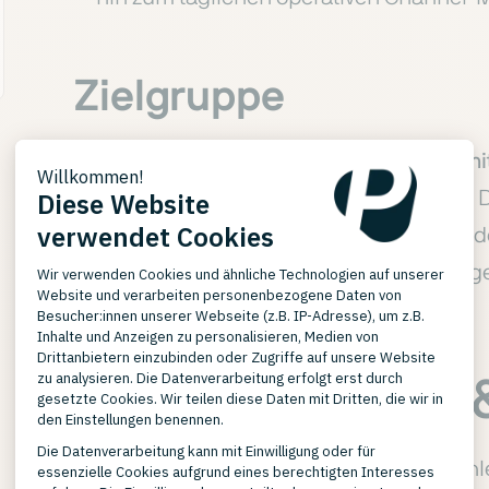
Zielgruppe
Das Angebot von evondo richtet sich an
mi
Großunternehmen (Enterprise)
, die neue 
möchten. Der Fokus liegt dabei insbeson
und der Abbildung von Multi-Market-Umge
GEMEINSAMER ERFOLG
evondo Kunden 
Zu den typischen Kunden von evondo zähl