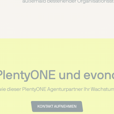
außerhalb bestehender Organisationsst
 PlentyONE und evon
wie dieser PlentyONE Agenturpartner Ihr Wachstu
KONTAKT AUFNEHMEN