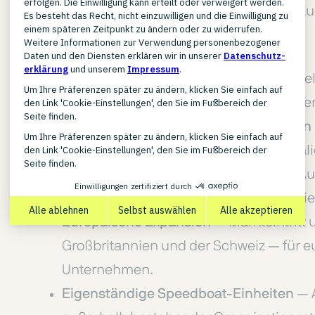
oder Marktplatz-Geschäftsmodelle aufbau
ausrichten möchten.
Aufbau neuer D2C-Strukturen
— Herstel
Consumer-Strukturen, die einen eigene
Re-Setup bestehender D2C-Aktivitäten
organisatorisch oder operativ nicht skal
Marktplatzaufbau und -skalierung
— Au
Marktplatzgeschäfts auf Plattformen wi
Europäische Expansion
— Markteintritt 
Großbritannien und der Schweiz — für e
Unternehmen.
Eigenständige Speedboat-Einheiten
— 