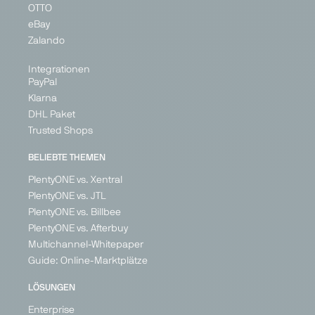
OTTO
eBay
Zalando
Integrationen
PayPal
Klarna
DHL Paket
Trusted Shops
BELIEBTE THEMEN
PlentyONE vs. Xentral
PlentyONE vs. JTL
PlentyONE vs. Billbee
PlentyONE vs. Afterbuy
Multichannel-Whitepaper
Guide: Online-Marktplätze
LÖSUNGEN
Enterprise