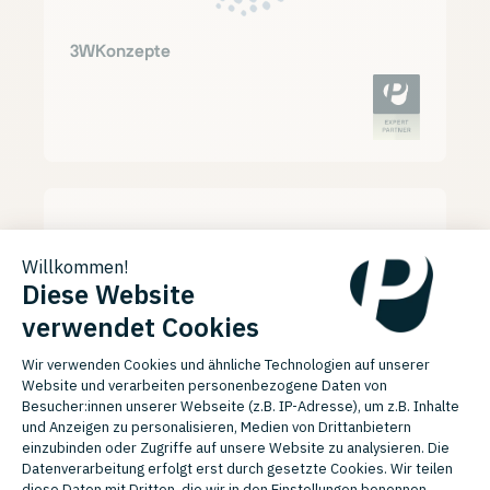
3WKonzepte
apoio