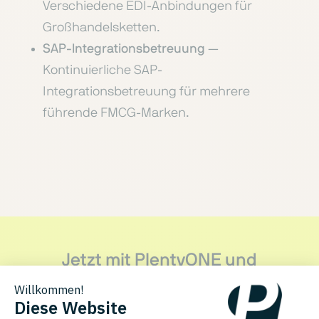
Verschiedene EDI-Anbindungen für
Großhandelsketten.
SAP-Integrationsbetreuung
—
Kontinuierliche SAP-
Integrationsbetreuung für mehrere
führende FMCG-Marken.
Jetzt mit PlentyONE und
webimpact starten
Finden Sie heraus, wie dieser PlentyONE Agenturpartner