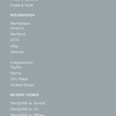
Preise & Tarife
INTEGRATIONEN
Marktplätze
Amazon
Kaufland
OTTO
eBay
Zalando
Integrationen
PayPal
Klarna
DHL Paket
Trusted Shops
BELIEBTE THEMEN
PlentyONE vs. Xentral
PlentyONE vs. JTL
PlentyONE vs. Billbee