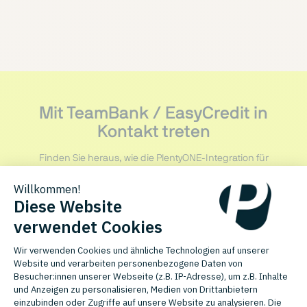
Mit TeamBank / EasyCredit in
Kontakt treten
Finden Sie heraus, wie die PlentyONE-Integration für
TeamBank / EasyCredit Ihre Prozesse optimieren kann.
KONTAKT AUFNEHMEN
PLENTYONE KOSTENLOS TESTEN