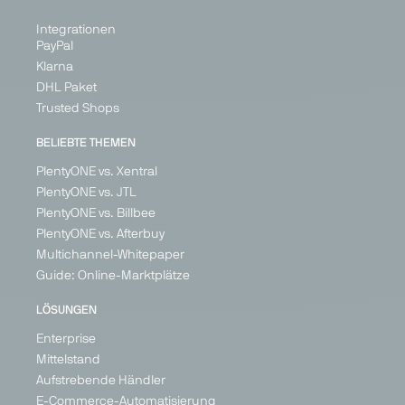
Integrationen
PayPal
Klarna
DHL Paket
Trusted Shops
BELIEBTE THEMEN
PlentyONE vs. Xentral
PlentyONE vs. JTL
PlentyONE vs. Billbee
PlentyONE vs. Afterbuy
Multichannel-Whitepaper
Guide: Online-Marktplätze
LÖSUNGEN
Enterprise
Mittelstand
Aufstrebende Händler
E-Commerce-Automatisierung