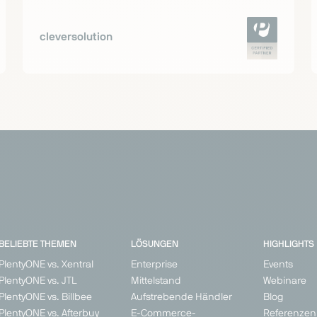
cleversolution
BELIEBTE THEMEN
LÖSUNGEN
HIGHLIGHTS
PlentyONE vs. Xentral
Enterprise
Events
PlentyONE vs. JTL
Mittelstand
Webinare
PlentyONE vs. Billbee
Aufstrebende Händler
Blog
PlentyONE vs. Afterbuy
E-Commerce-
Referenzen