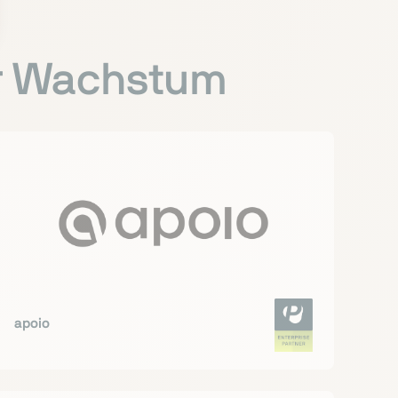
hr Wachstum
apoio