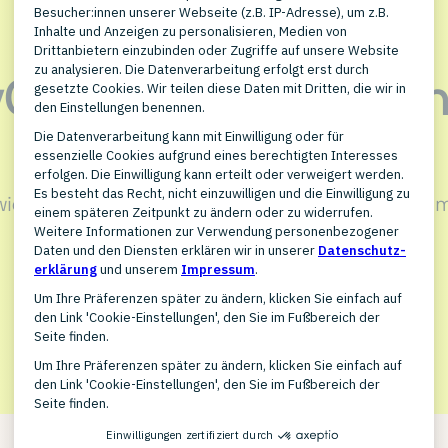
ntyONE und Web Wik
starten
wie dieser PlentyONE Agenturpartner Ihr Wachstu
KONTAKT AUFNEHMEN