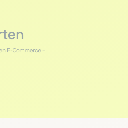
rten
aren E-Commerce –