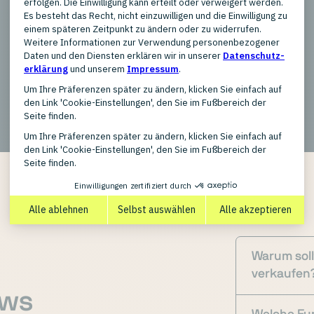
Produkttypen
New
Warum soll
verkaufen
ows