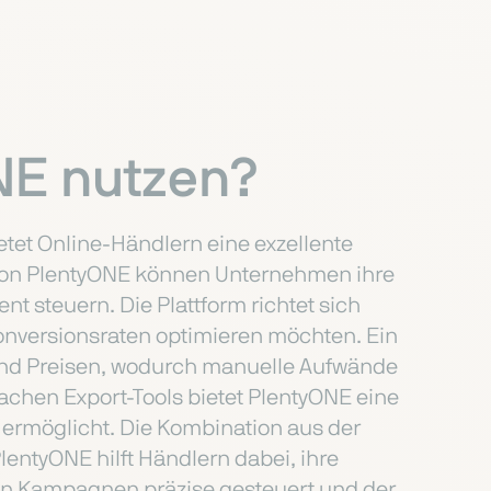
NE nutzen?
etet Online-Händlern eine exzellente
on von PlentyONE können Unternehmen ihre
t steuern. Die Plattform richtet sich
onversionsraten optimieren möchten. Ein
 und Preisen, wodurch manuelle Aufwände
nfachen Export-Tools bietet PlentyONE eine
 ermöglicht. Die Kombination aus der
lentyONE hilft Händlern dabei, ihre
nen Kampagnen präzise gesteuert und der