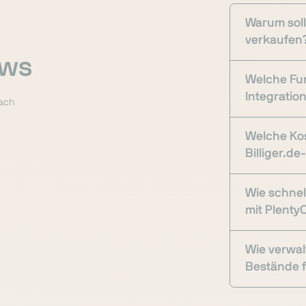
Warum sollt
verkaufen
ows
Welche Fun
Integratio
fach
Welche Kos
Billiger.de
Wie schnell
mit Plenty
Wie verwal
Bestände fü