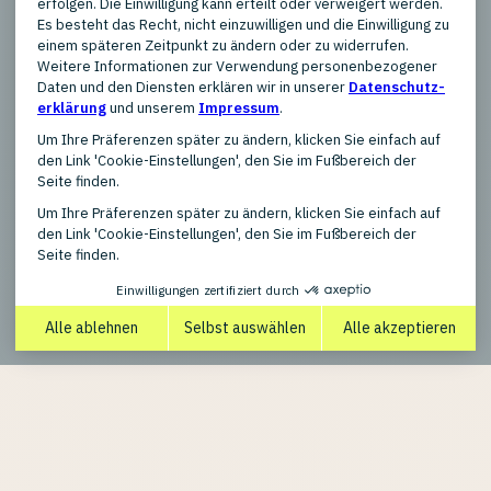
Produkttypen
New, Refurbished, Used / Pre-
owned