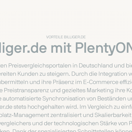
VORTEILE BILLIGER.DE
liger.de mit PlentyO
ten Preisvergleichsportalen in Deutschland und bi
bereiten Kunden zu steigern. Durch die Integrati
bermitteln und ihre Präsenz im E-Commerce effizien
e Preistransparenz und gezieltes Marketing ihre K
 die automatisierte Synchronisation von Beständen
ger.de stets hochgehalten wird. Im Vergleich zu ei
platz-Management zentralisiert und Skalierbarkeit
vergleichers und der technologischen Stärke von P
rken. Dank der spezialisierten Schnittstellen kön