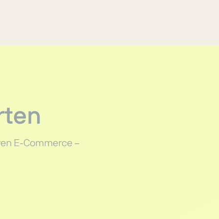
rten
baren E-Commerce –