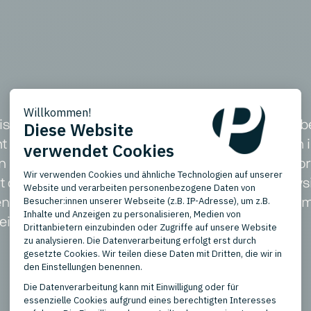
reisvergleichs- und Shopping-Portal, das täglich 
nt eine breite Zielgruppe deutscher Konsumenten 
nd Lifestyle, Outdoor und Sport, Auto und Motor
 der Unterstützung einer großen Auswahl an physis
en in Deutschland. Das umfangreiche Netzwerk um
keit auf dem deutschen Markt.