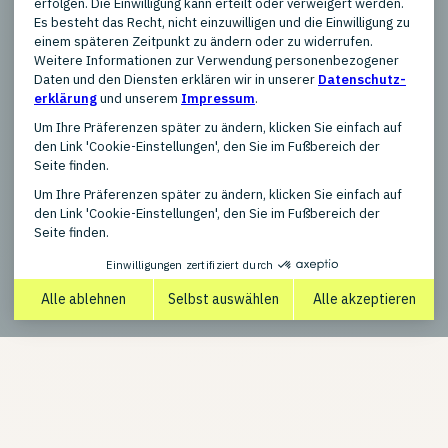
Produkttypen
New, Refurbished, Used / Pre-
owned