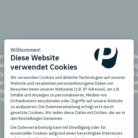
erce-Marktplatz und eine Einzelhandelskette, die
 gehören Bücher, Musik, Filme, Elektronik, Spielze
kttypen, von physischen Gütern und Medien bis hin 
h an mittelständische bis große Unternehmen und v
das Unternehmen mit über 300 Filialen eine starke
rimär auf den polnischen Markt über empik.com.