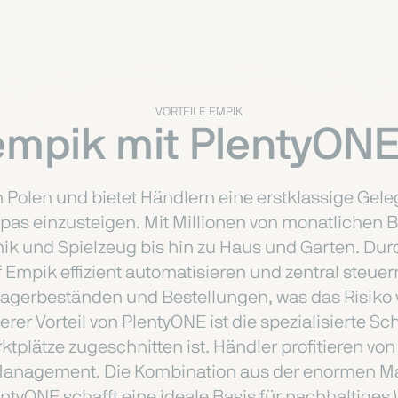
VORTEILE EMPIK
mpik mit PlentyONE
n Polen und bietet Händlern eine erstklassige Gele
einzusteigen. Mit Millionen von monatlichen Bes
nik und Spielzeug bis hin zu Haus und Garten. Dur
mpik effizient automatisieren und zentral steuern
Lagerbeständen und Bestellungen, was das Risiko 
r Vorteil von PlentyONE ist die spezialisierte Schni
tplätze zugeschnitten ist. Händler profitieren von
z-Management. Die Kombination aus der enormen 
entyONE schafft eine ideale Basis für nachhaltig