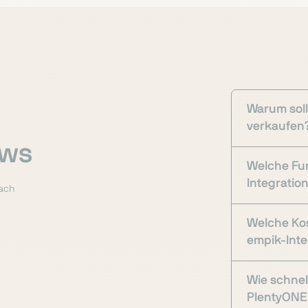
Warum soll
verkaufen
ows
Welche Fun
Integratio
fach
Welche Kos
empik-Inte
Wie schnel
PlentyONE