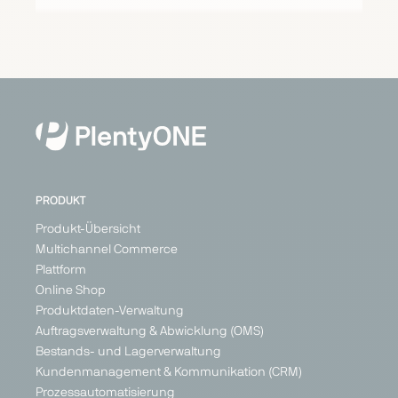
Carrefour
Cdiscount
Check24
Conforama
Marketplace
Marketplace
Price
Marketplace
Search
Generalist
Generalist
Generalist
Engine
Austria
France
France
Generalist
Belgium
Germany
Germany
France
Italy
Italy
Switzerland
Poland
PRODUKT
+ 3
Produkt-Übersicht
Multichannel Commerce
Plattform
PARTNER
Online Shop
Produktdaten-Verwaltung
Auftragsverwaltung & Abwicklung (OMS)
Bestands- und Lagerverwaltung
Kundenmanagement & Kommunikation (CRM)
ebay
eMag
ePRICE
Etsy
Prozessautomatisierung