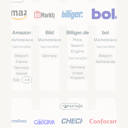
Amazon
Bild
Billiger.de
bol
Marketplace
Marketplace
Price
Marketplace
Search
Generalist
Generalist
Generalist
Engine
Belgium
Germany
Belgium
Generalist
France
Netherlands
Germany
Germany
United
Ireland
Kingdom
Italy
+ 6
PARTNER