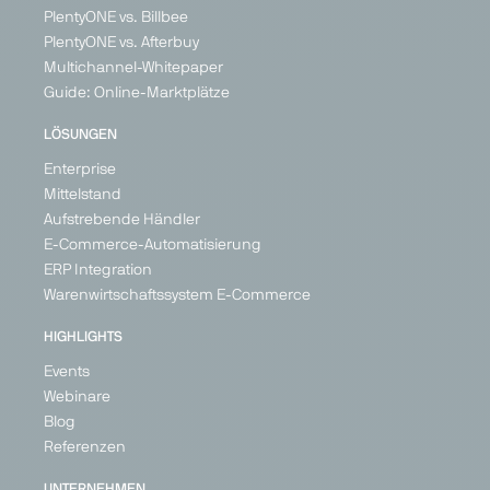
Engine
PlentyONE vs. Billbee
United
Germany
Germany
Generalist
Kingdom
PlentyONE vs. Afterbuy
Switzerland
Ireland
Germany
Multichannel-Whitepaper
France
Austria
Guide: Online-Marktplätze
Germany
Poland
Spain
United
LÖSUNGEN
Kingdom
+ 21
Enterprise
Mittelstand
Aufstrebende Händler
E-Commerce-Automatisierung
PARTNER
PARTNER
ERP Integration
Warenwirtschaftssystem E-Commerce
HIGHLIGHTS
Events
Google
Günstiger.de
Idealo
Kaufland
Webinare
Shopping
Global
Price Search
Price
Blog
Marketplace
Price Search
Engine
Search
Referenzen
Engine
Engine
Marketplace
Generalist
Generalist
Generalist
Generalist
UNTERNEHMEN