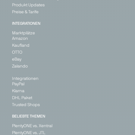
Marketplace
Marketplace
Marketplace
Marketplace
Produkt Updates
Generalist
Generalist
Generalist
Generalist
Preise & Tarife
Austria
Bulgaria
Italy
Austria
INTEGRATIONEN
France
Hungary
Belgium
Marktplätze
Germany
Romania
Croatia
Amazon
Ireland
Cyprus
Kaufland
Denmark
Italy
+ 5
OTTO
+ 26
eBay
Zalando
Integrationen
PARTNER
PayPal
Klarna
DHL Paket
Trusted Shops
Fruugo
Galaxus
Galeria
Geizhals
BELIEBTE THEMEN
Marketplace
Marketplace
Marketplace
Price
PlentyONE vs. Xentral
Search
Generalist
Generalist
Generalist
PlentyONE vs. JTL