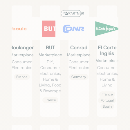
PARTNER
Boulanger
BUT
Conrad
El Corte
Inglés
Marketplace
Marketplace
Marketplace
Marketplace
Consumer
DIY,
Consumer
Electronics
Consumer
Electronics
Consumer
Electronics,
Electronics,
France
Germany
Home &
Home &
Living, Food
Living
& Beverage
France
France
Portugal
Spain