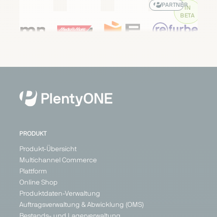
PARTNER
IN
BETA
empik
MediaMarktSaturn
PC
Refurbed
Componentes
Marketplace
Marketplace
Marketplace
Marketplace
Consumer
Consumer Electronics
Consumer
Electronics,
Consumer
Electronics
Austria
Belgium
Home &
Electronics
Austria
Germany
Italy
Living
France
Belgium
Netherlands
+ 2
Poland
Portugal
Spain
Denmark
PRODUKT
Finland
Produkt-Übersicht
France
Multichannel Commerce
+ 13
Plattform
Online Shop
Produktdaten-Verwaltung
Auftragsverwaltung & Abwicklung (OMS)
Bestands- und Lagerverwaltung