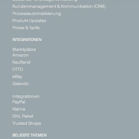
Kundenmanagement & Kommunikation (CRM)
Prozessautomatisierung
Produkt Updates
Preise & Tarife
Voelkner
Marketplace
INTEGRATIONEN
Consumer
Marktplätze
Electronics
Amazon
Germany
Kaufland
OTTO
eBay
Zalando
Integrationen
PayPal
Klarna
DHL Paket
Trusted Shops
BELIEBTE THEMEN