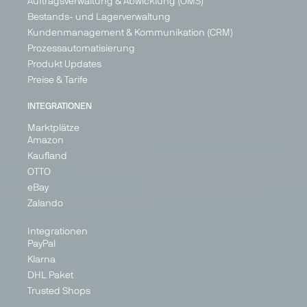
Auftragsverwaltung & Abwicklung (OMS)
+ 3
Bestands- und Lagerverwaltung
Kundenmanagement & Kommunikation (CRM)
Prozessautomatisierung
Produkt Updates
PARTNER
IN
Preise & Tarife
BETA
INTEGRATIONEN
Marktplätze
Amazon
Leen
Leroy
Maisons
ManoMano
Kaufland
Bakker
Merlin
du Monde
Marketplace
OTTO
Marketplace
Marketplace
Marketplace
Home &
eBay
Home &
Home &
Home &
Living, DIY
Zalando
Living
Living
Living
France
Integrationen
Netherlands
France
France
Germany
PayPal
Italy
Germany
Italy
Spain
Klarna
Portugal
Italy
United
DHL Paket
Kingdom
Spain
Spain
Trusted Shops