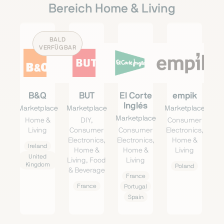
Bereich Home & Living
BALD
VERFÜGBAR
B&Q
BUT
El Corte
empik
Inglés
Marketplace
Marketplace
Marketplace
Marketplace
Home &
DIY,
Consumer
Living
Consumer
Consumer
Electronics,
Electronics,
Electronics,
Home &
Ireland
Home &
Home &
Living
United
Living, Food
Living
Kingdom
Poland
& Beverage
France
France
Portugal
Spain