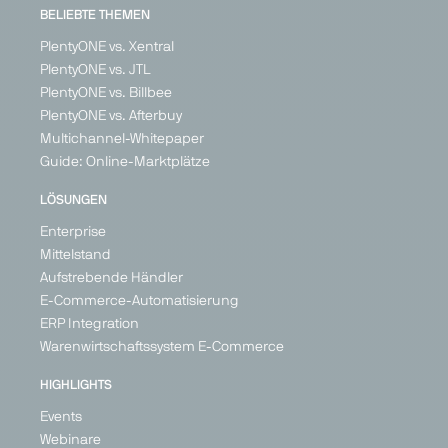
BELIEBTE THEMEN
PlentyONE vs. Xentral
IN
PlentyONE vs. JTL
BETA
PlentyONE vs. Billbee
PlentyONE vs. Afterbuy
Multichannel-Whitepaper
Guide: Online-Marktplätze
OBI
Secret
Vente
XXXLutz
Sales
Unique
Marketplace
Marketplace
LÖSUNGEN
Marketplace
Marketplace
DIY, Home &
Home &
Enterprise
Living
Fashion &
DIY, Home &
Living
Mittelstand
Shoes,
Living
Germany
Germany
Home &
Aufstrebende Händler
Austria
Living,
E-Commerce-Automatisierung
Belgium
Health &
ERP Integration
France
Beauty
Warenwirtschaftssystem E-Commerce
Germany
Germany
Italy
+ 6
HIGHLIGHTS
Ireland
Netherlands
Events
Spain
Webinare