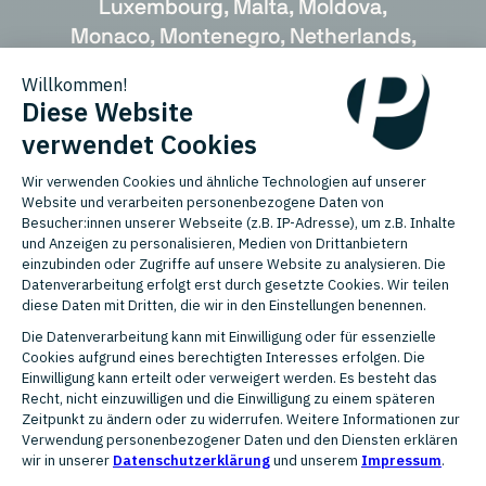
Luxembourg, Malta, Moldova,
Monaco, Montenegro, Netherlands,
North Macedonia, Norway, Poland,
Portugal, Romania, Russia, San
Marino, Serbia, Slovakia, Slovenia,
Spain, Sweden, Switzerland,
Turkey, Ukraine, United Kingdom,
Vatican City