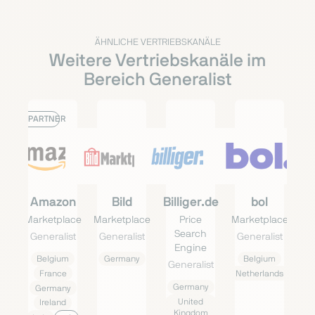
ÄHNLICHE VERTRIEBSKANÄLE
Weitere Vertriebskanäle im
Bereich Generalist
PARTNER
Amazon
Bild
Billiger.de
bol
Marketplace
Marketplace
Price
Marketplace
Search
Generalist
Generalist
Generalist
Engine
Belgium
Germany
Belgium
Generalist
France
Netherlands
Germany
Germany
United
Ireland
Kingdom