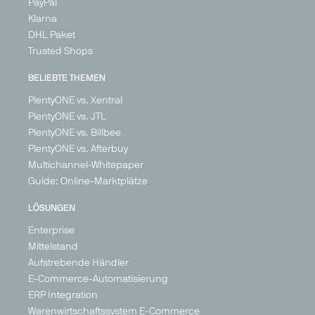
PayPal
Klarna
DHL Paket
Trusted Shops
Fruugo
Galaxus
Galeria
Geizhals
BELIEBTE THEMEN
Marketplace
Marketplace
Marketplace
Price
PlentyONE vs. Xentral
Search
Generalist
Generalist
Generalist
PlentyONE vs. JTL
Engine
PlentyONE vs. Billbee
United
Germany
Germany
Generalist
Kingdom
PlentyONE vs. Afterbuy
Switzerland
Ireland
Germany
Multichannel-Whitepaper
France
Austria
Guide: Online-Marktplätze
Germany
Poland
Spain
United
LÖSUNGEN
Kingdom
+ 21
Enterprise
Mittelstand
Aufstrebende Händler
E-Commerce-Automatisierung
PARTNER
PARTNER
ERP Integration
Warenwirtschaftssystem E-Commerce