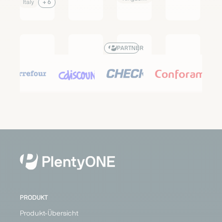
Italy
+ 6
PARTNER
Carrefour
Cdiscount
Check24
Conforama
Marketplace
Marketplace
Price
Marketplace
Search
Generalist
Generalist
Generalist
Engine
Austria
France
France
Generalist
Belgium
Germany
Germany
France
Italy
Italy
Switzerland
Poland
PRODUKT
+ 3
Produkt-Übersicht