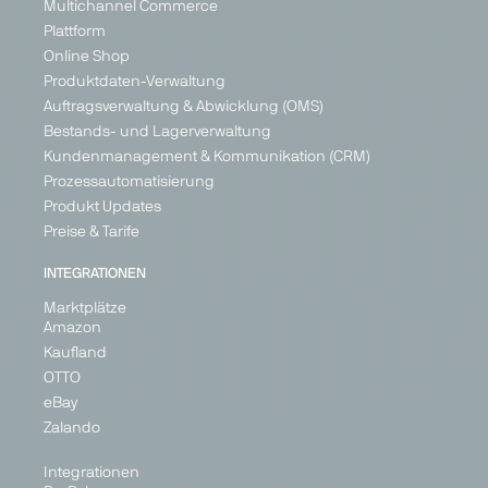
Multichannel Commerce
Plattform
PARTNER
Online Shop
Produktdaten-Verwaltung
Auftragsverwaltung & Abwicklung (OMS)
Bestands- und Lagerverwaltung
Kundenmanagement & Kommunikation (CRM)
ebay
eMag
ePRICE
Etsy
Prozessautomatisierung
Marketplace
Marketplace
Marketplace
Marketplace
Produkt Updates
Generalist
Generalist
Generalist
Generalist
Preise & Tarife
Austria
Bulgaria
Italy
Austria
INTEGRATIONEN
France
Hungary
Belgium
Marktplätze
Germany
Romania
Croatia
Amazon
Ireland
Cyprus
Kaufland
Denmark
Italy
+ 5
OTTO
+ 26
eBay
Zalando
Integrationen
PARTNER